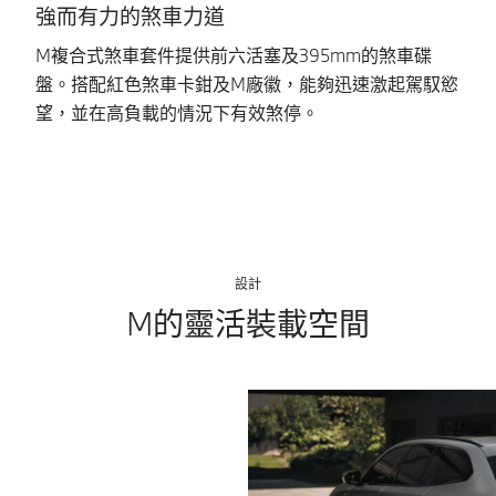
強而有力的煞車力道
M複合式煞車套件提供前六活塞及395mm的煞車碟
整
盤。搭配紅色煞車卡鉗及M廠徽，能夠迅速激起駕馭慾
向
望，並在高負載的情況下有效煞停。
設計
M的靈活裝載空間