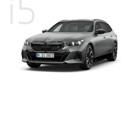
i5
BMW
最大馬力
601匹馬力
i5
M60
靜止0-100公里 / 小時加速
3.9秒
xDrive
Touring
最大扭力 (Nm)
820 Nm
續航里程
522公里