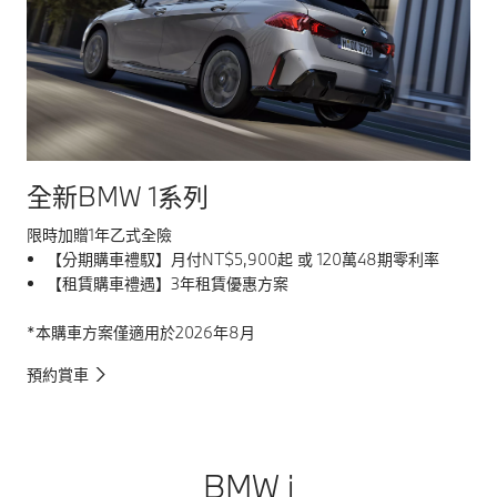
全新BMW 1系列
全
限時加贈1年乙式全險
限
【分期購車禮馭】月付NT$5,900起 或 120萬48期零利率
【租賃購車禮遇】3年租賃優惠方案
*本購車方案僅適用於2026年8月
*
預約賞車
預
BMW i