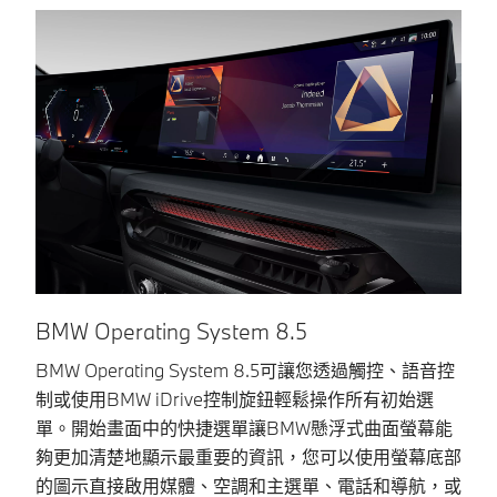
BMW Operating System 8.5
B
BMW Operating System 8.5可讓您透過觸控、語音控
直
制或使用BMW iDrive控制旋鈕輕鬆操作所有初始選
務
單。開始畫面中的快捷選單讓BMW懸浮式曲面螢幕能
2
夠更加清楚地顯示最重要的資訊，您可以使用螢幕底部
外
的圖示直接啟用媒體、空調和主選單、電話和導航，或
流