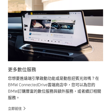
更多數位服務
您想要進遠端引擎啟動功能或是動態迎賓光效嗎？在
立
BMW ConnectedDrive雲端商店中，您可以為您的
駕
BMW訂購豐富的數位服務與額外服務，或者續訂相關
瞭
服務。
立即前往