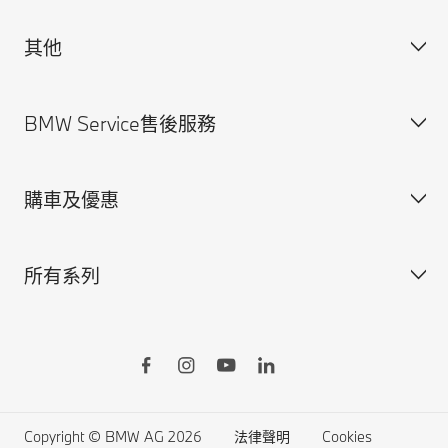
其他
獲得BMW最新消息
聯絡我們
BMW Service售後服務
規格配備表
法律聲明與Cookie政策
尋找經銷商
安全駕馭資訊
購車及優惠
預約賞車
BMW Service售後服務概覽
BMW原廠零件
所有系列
BMW原廠加裝品
訂製您的BMW
BMW ConnectedDrive智慧互聯駕駛
所有車型
BMW Yours多元智選
BMW X系列
Online Shop線上訂車
BMW 7系列
生活精品線上購物
BMW 5系列
Copyright © BMW AG 2026
法律聲明
Cookies