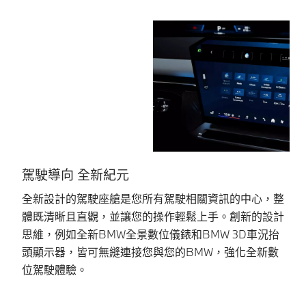
駕駛導向 全新紀元
全新設計的駕駛座艙是您所有駕駛相關資訊的中心，整
全
體既清晰且直觀，並讓您的操作輕鬆上手。創新的設計
境
思維，例如全新BMW全景數位儀錶和BMW 3D車況抬
強
頭顯示器，皆可無縫連接您與您的BMW，強化全新數
駛
位駕駛體驗。
出