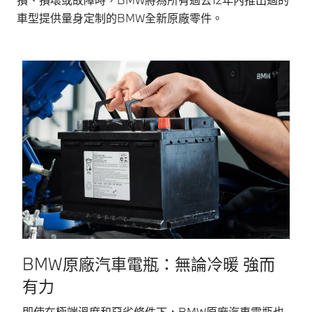
車型提供量身定制的BMW全新原廠零件。
BMW原廠汽車電瓶：無論冷暖 強而
有力
B
即使在極端溫度和惡劣條件下，BMW原廠汽車電瓶也