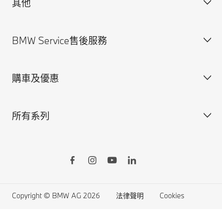
其他
獲得BMW最新消息
聯絡我們
BMW Service售後服務
規格配備表
法律聲明與Cookie政策
尋找經銷商
安全駕馭資訊
購車及優惠
預約賞車
BMW Service售後服務概覽
BMW原廠零件
所有系列
BMW原廠加裝品
訂製您的BMW
BMW ConnectedDrive智慧互聯駕駛
所有車型
BMW Yours多元智選
BMW X系列
Online Shop線上訂車
BMW 7系列
生活精品線上購物
BMW 5系列
Copyright © BMW AG 2026
法律聲明
Cookies
原廠認證中古車
BMW 4系列