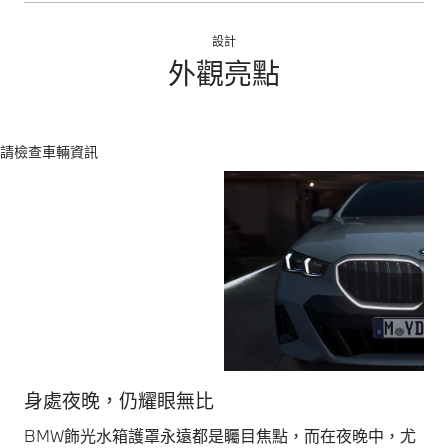
設計
外觀亮點
請檢查車輛資訊
身處夜晚，仍耀眼無比
動
BMW飾光水箱護罩永遠都是矚目焦點，而在夜晚中，尤
動