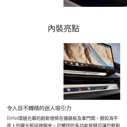
內裝亮點
令人目不轉睛的迷人吸引力
車
BMW環繞光幕的創新燈條在儀錶板及車門間，猶如海平
B
面上的曙光般延伸開來。可觸控的多功能按鍵可讓您輕鬆
變