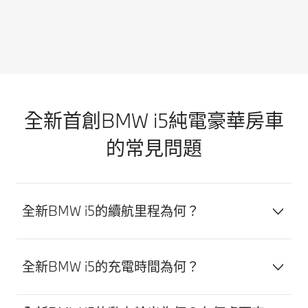
保固到
BMW
記憶路
線
期還是
Personal
徑停車
優化
輪胎耗
Copilot智
輔助系
的充
損，我
慧駕駛輔
統讓您
電路
們永遠
助科技可
自動停
線會
為您早
讓您的車
放和駛
建議
想一
輛安全地
出您的
您沿
全新首創BMW i5純電豪華房車
步，並
維持在車
BMW，
途的
主動與
道中央，
不在車
最佳
的常見問題
您聯
並具備最
內也能
充電
繫。您
高可設定
輕鬆完
方
可以直
到時速210
成停
案，
接在
公里/小時
車。完
透過
全新BMW i5的續航里程為何？
My
的主動車
美重現
BMW
BMW
距定速控
預先錄
Maps
App中
制系統。
製的停
或My
進行預
而另一個
車路
BMW
全新BMW i5的充電時間為何？
約，並
優點是，
徑，記
App，
讓您安
尤其在壅
憶路徑
您可
心享受
塞的交通
最多可
依照