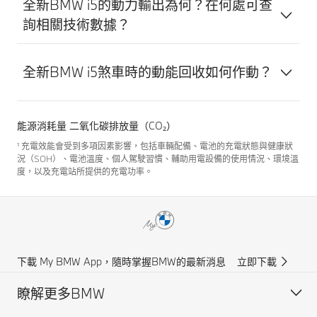
全新BMW i5的動力輸出為何？在何處可查
駕馭樂
中，您的
達10
自己
詢相關技術數據？
趣。
BMW可從
組，每
的喜
靜止狀態
組路徑
好設
再次自動
最長可
定前
全新BMW i5煞車時的動能回收如何作動？
啟動行
達200
往自
駛，為您
公尺。
己最
減少長時
喜歡
間駕駛的
的地
能源消耗量 二氧化碳排放量（CO₂）
疲勞。
點。
¹ 充電效能會受到多項因素影響，包括車輛配備、電池的充電狀態與健康狀
況（SOH）、電池溫度、個人駕駛習慣、輔助用電設備的使用情況、環境溫
度，以及充電站所提供的充電功率。
下載 My BMW App，隨時掌握BMW的最新消息
立即下載
瞭解更多BMW