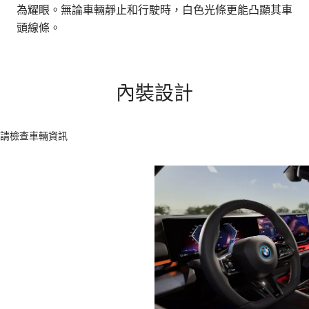
為耀眼。無論車輛靜止和行駛時，白色光條更能凸顯其車
的
頭線條。
內裝設計
請檢查車輛資訊