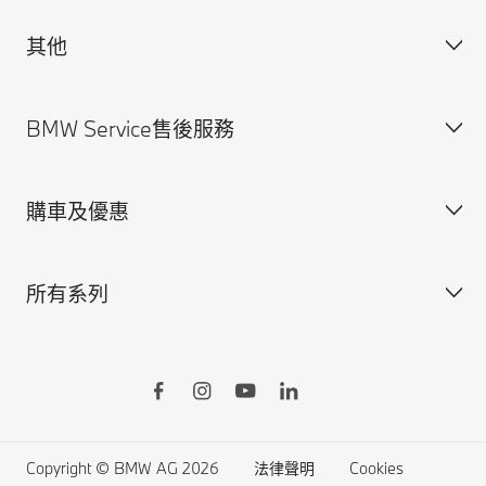
其他
獲得BMW最新消息
聯絡我們
BMW Service售後服務
規格配備表
法律聲明與Cookie政策
尋找經銷商
安全駕馭資訊
購車及優惠
預約賞車
BMW Service售後服務概覽
BMW原廠零件
所有系列
BMW原廠加裝品
訂製您的BMW
BMW ConnectedDrive智慧互聯駕駛
所有車型
BMW Yours多元智選
BMW X系列
Online Shop線上訂車
BMW 7系列
生活精品線上購物
BMW 5系列
Copyright © BMW AG 2026
法律聲明
Cookies