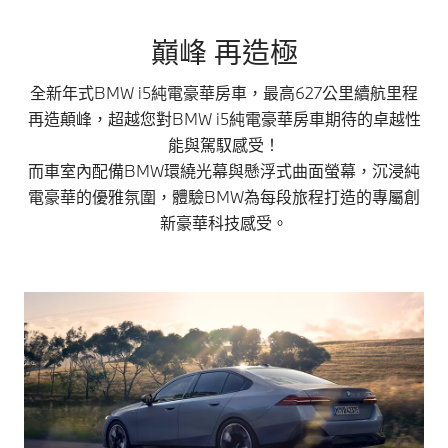
巔峰 再造極
全新年式BMW i5純電豪華房車，最高627公里續航里程
再造顛峰，超越您對BMW i5純電豪華房車期待的卓越性
能與駕馭感受！
而車室內配備BMW環繞光幕與懸浮式曲面螢幕，沉浸純
電豪華的優雅氛圍，體驗BMW為每段旅程打造的專屬創
新豪華科技感受。