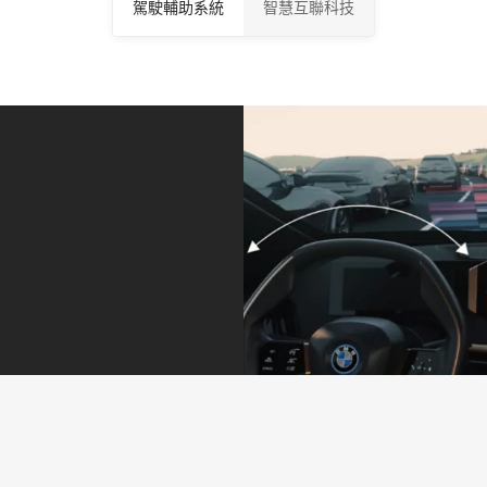
駕駛輔助系統
智慧互聯科技
BMW
記憶
BMW
更為
Personal
路徑
Care
便捷
Copilot
停車
客戶
的優
智慧駕駛
輔助
服務
化充
輔助科技
系統
無論是
電路