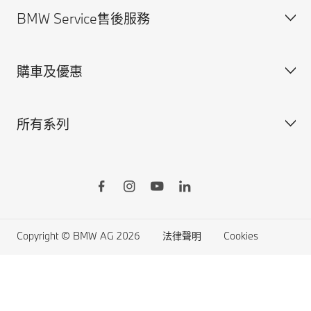
BMW Service售後服務
規格配備表
法律聲明與Cookie政策
尋找經銷商
安全駕馭資訊
購車及優惠
預約賞車
BMW Service售後服務概覽
BMW原廠零件
所有系列
BMW原廠加裝品
訂製您的BMW
BMW ConnectedDrive智慧互聯駕駛
所有車型
BMW Yours多元智選
BMW X系列
Online Shop線上訂車
BMW 7系列
生活精品線上購物
BMW 5系列
Copyright © BMW AG 2026
法律聲明
Cookies
原廠認證中古車
BMW 4系列
購車禮遇
BMW 3系列
BMW 2系列