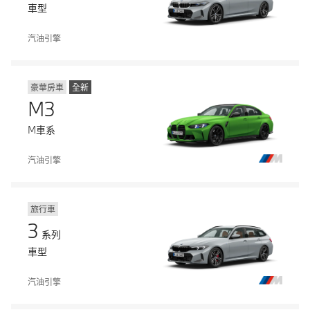
車型
汽油引擎
豪華房車
全新
M3
M車系
汽油引擎
旅行車
3
系列
車型
汽油引擎