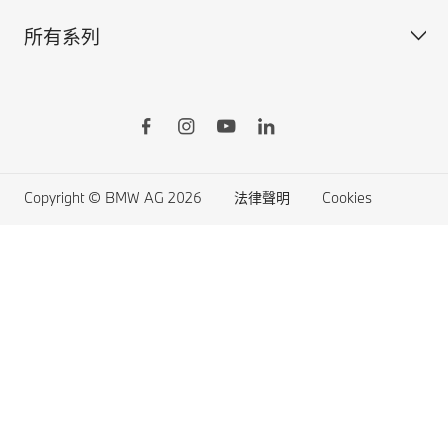
所有系列
BMW原廠加裝品
訂製您的BMW
BMW ConnectedDrive智慧互聯駕駛
所有車型
BMW Yours多元智選
BMW X系列
Online Shop線上訂車
BMW 7系列
生活精品線上購物
BMW 5系列
Copyright © BMW AG 2026
法律聲明
Cookies
原廠認證中古車
BMW 4系列
購車禮遇
BMW 3系列
BMW 2系列
BMW 1系列
BMW M車系
BMW豪華房車