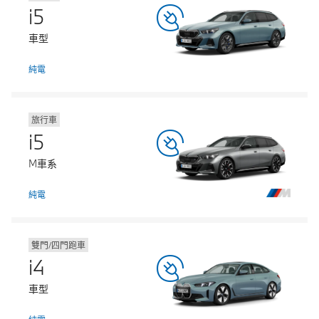
i5
車型
純電
旅行車
i5
M車系
純電
雙門/四門跑車
i4
車型