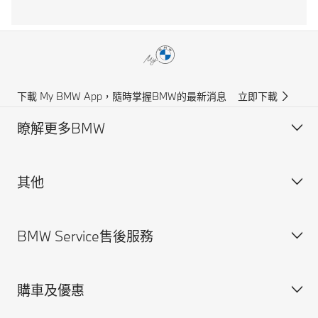
下載 My BMW App，隨時掌握BMW的最新消息
立即下載
瞭解更多BMW
其他
獲得BMW最新消息
聯絡我們
BMW Service售後服務
規格配備表
法律聲明與Cookie政策
尋找經銷商
安全駕馭資訊
購車及優惠
預約賞車
BMW Service售後服務概覽
BMW原廠零件