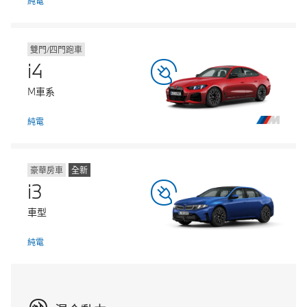
純電
雙門/四門跑車
i4
M車系
純電
豪華房車
全新
i3
車型
純電