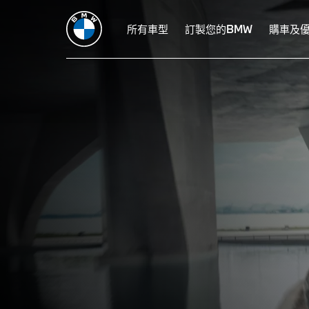
規格配備
設計
動態駕馭表現
所有車型
創新科技
訂製您的BMW
購車禮遇
BMW S
購車及
7
THE NEW
BMW 7系列豪華旗艦