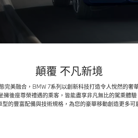
顛覆 不凡新境
態完美融合，BMW 7系列以創新科技打造令人悅然的奢
坐擁後座尊榮禮遇的乘客，皆能盡享非凡無比的駕乘體驗。 
車型的豐富配備與技術規格，為您的豪華移動創造更多可