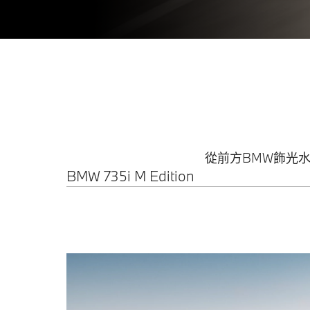
從前方BMW飾光
BMW 735i M Edition