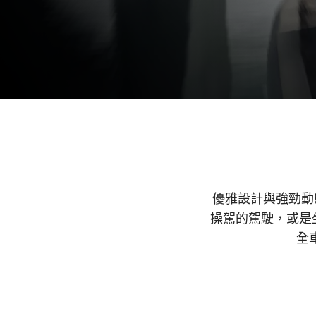
立即訂購
預約賞車
優雅設計與強勁動
操駕的駕駛，或是
全