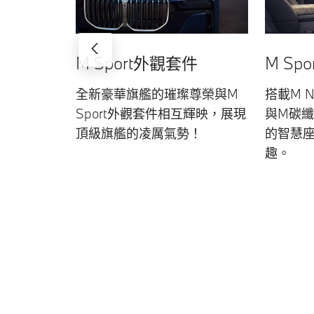
M Sport外觀套件
M Sp
全新豪華旗艦的璀璨尊榮與M
搭載M 
Sport外觀套件相互輝映，展現
與M碳
頂級旗艦的凌厲氣勢！
的智慧
趣。
車型