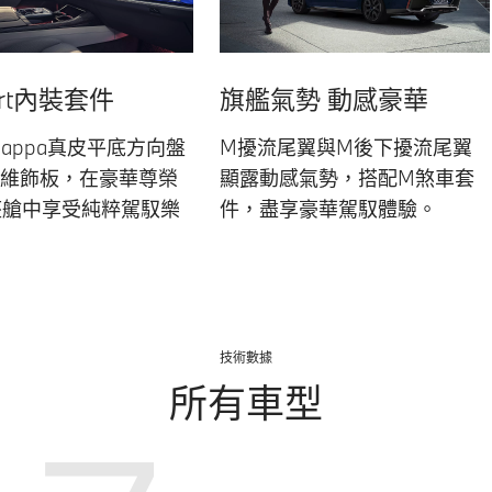
ort內裝套件
旗艦氣勢 動感豪華
Nappa真皮平底方向盤
M擾流尾翼與M後下擾流尾翼
纖維飾板，在豪華尊榮
顯露動感氣勢，搭配M煞車套
座艙中享受純粹駕馭樂
件，盡享豪華駕馭體驗。
技術數據
所有車型