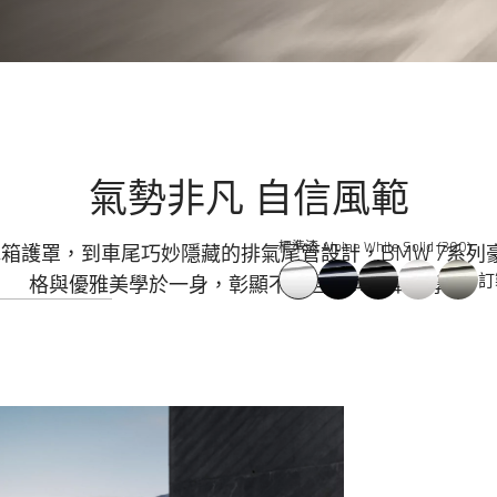
氣勢非凡 自信風範
標準漆 Alpine White Solid (300)
水箱護罩，到車尾巧妙隱藏的排氣尾管設計，BMW 7系列
訂
格與優雅美學於一身，彰顯不凡自信與奢華美學。