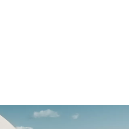
最大扭力
規格配備
520 Nm