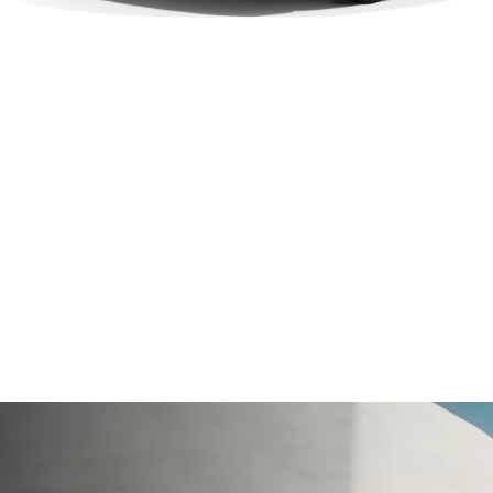
BMW
最大馬力
靜止0-100公里 / 小時加速
735i
381 匹馬力
5.4 s
M
Edition