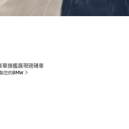
豪華旗艦展現磅礡車
製您的BMW