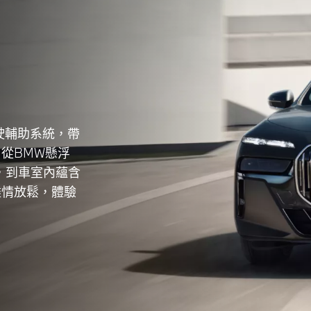
駛輔助系統，帶
從BMW懸浮
頂，到車室內蘊含
盡情放鬆，體驗