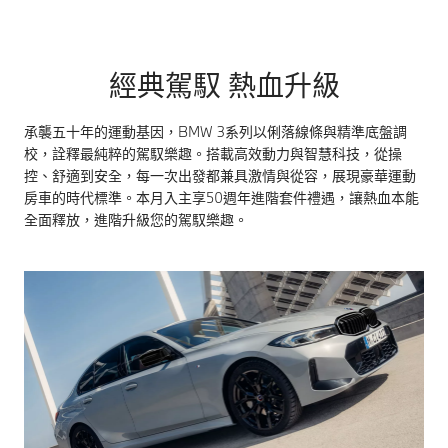
經典駕馭 熱血升級
承襲五十年的運動基因，BMW 3系列以俐落線條與精準底盤調
校，詮釋最純粹的駕馭樂趣。搭載高效動力與智慧科技，從操
控、舒適到安全，每一次出發都兼具激情與從容，展現豪華運動
房車的時代標準。本月入主享50週年進階套件禮遇，讓熱血本能
全面釋放，進階升級您的駕馭樂趣。