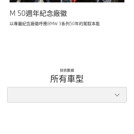
M 50週年紀念廠徽
以專屬紀念廠徽呼應BMW 3系列50年的駕馭本能
打
技術數據
所有車型
3
BMW
最大馬力
184匹馬力
320i
M
最大扭力
300Nm
Sport