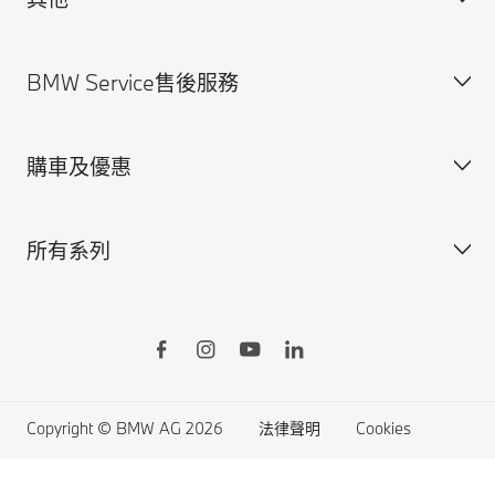
聯絡我們
BMW Service售後服務
規格配備表
法律聲明與Cookie政策
尋找經銷商
安全駕馭資訊
購車及優惠
預約賞車
BMW Service售後服務概覽
BMW原廠零件
所有系列
BMW原廠加裝品
訂製您的BMW
BMW ConnectedDrive智慧互聯駕駛
所有車型
BMW Yours多元智選
BMW X系列
Online Shop線上訂車
BMW 7系列
生活精品線上購物
BMW 5系列
Copyright © BMW AG 2026
法律聲明
Cookies
原廠認證中古車
BMW 4系列