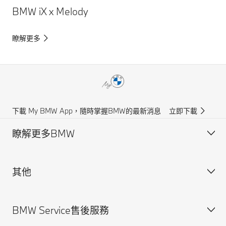
BMW iX x Melody
瞭解更多
下載 My BMW App，隨時掌握BMW的最新消息
立即下載
瞭解更多BMW
其他
獲得BMW最新消息
聯絡我們
BMW Service售後服務
規格配備表
法律聲明與Cookie政策