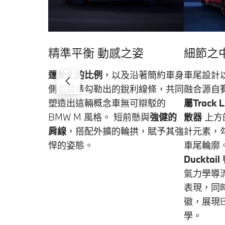
精準平衡 動感之姿
細節之
運動化的比例
，以及沿著簡約車身
車尾設計
側面精準勾勒出的銳利線條，共同
融合源自
塑造出這輛概念車無可辯駁的
屬Track L
BMW M 風格。 短前懸與
強健的
散器
上方
肩線
，搭配外擴的輪拱，賦予其強
計元素，
悍的姿態。
車尾輪廓
Ducktail
氣力學導
表現，同
徽，展現B
學。