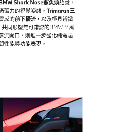
BMW Shark Nose鯊魚頭
語彙，
滿張力的視覺姿態。
Trimaran三
靈感的
前下擾流
，以及極具辨識
，共同形塑無可錯認的BMW M風
型導流開口，則進一步強化純電驅
顧性能與功能表現。