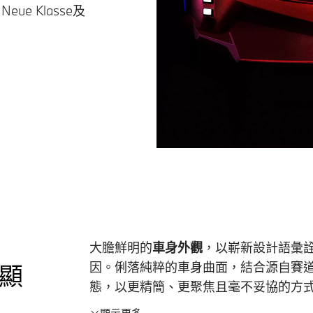
Neue Klasse及
大膽鮮明的
車身外觀
，以嶄新設計語彙詮
盡顯
因。俐落純粹的車身曲面，結合源自賽
態，以更精簡、更聚焦且毫不妥協的方
顯示更多