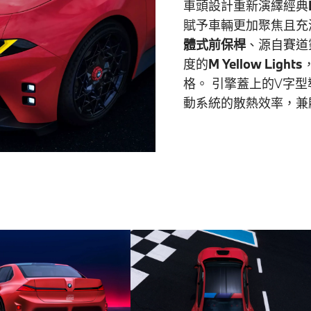
車頭設計重新演繹經典
賦予車輛更加聚焦且充
體式前保桿
、源自賽道
度的
M Yellow Lights
格。 引擎蓋上的V字
動系統的散熱效率，兼