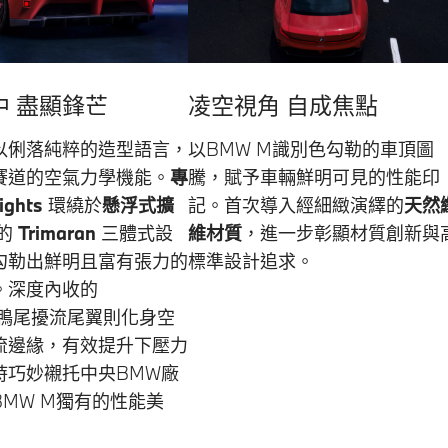
凌空視角 自成焦點
中 盡顯鋒芒
以BMW M識別色勾勒的車頂圖
以俐落純粹的造型語言，
騰，賦予車輛鮮明可見的性能印
賽道的空氣力學機能。
專
記。首次導入經細緻演繹的
天然
ights
環繞於
懸浮式擴
維材質
，進一步彰顯材質創新與
的
Trimaran
三體式設
標準設計追求。
勾勒出鮮明且富有張力的
。深度內收的
鴨尾擾流尾翼則化身空
流邊緣，有效提升下壓力
時巧妙襯托中央BMW廠
MW M獨有的性能美