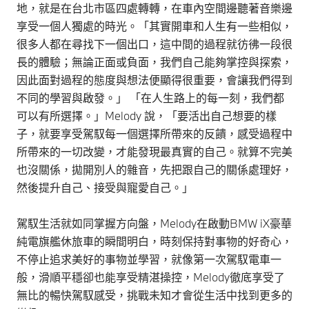
地，就是在台北市區四處轉轉，在車內空間邊聽著音樂邊
享受一個人獨處的時光。「其實開車和人生有一些相似，
很多人都在尋找下一個出口，這中間的過程就彷彿一段很
長的體驗；無論正面或負面，我們自己能夠掌控與探索，
因此面對過程的態度與想法便顯得很重要，會讓我們得到
不同的學習與啟發。」 「在人生路上的每一刻，我們都
可以有所選擇。」Melody 說，「要活出自己想要的樣
子，就要享受駕馭每一個選擇所帶來的反饋，感受過程中
所帶來的一切改變，才能發現最真實的自己。就算不完美
也沒關係，拋開別人的雜音，先把跟自己的關係處理好，
然後提升自己、接受與寵愛自己。」
駕馭生活就如同掌握方向盤，Melody在啟動BMW iX豪華
純電旗艦休旅車的瞬間明白，時刻保持對事物的好奇心，
不停止追求美好的事物並學習，就像第一次駕馭電車一
般，滑順平穩卻也能享受精湛操控，Melody徹底享受了
無比的暢快駕馭感受，挑戰未知才會從生活中找到更多的