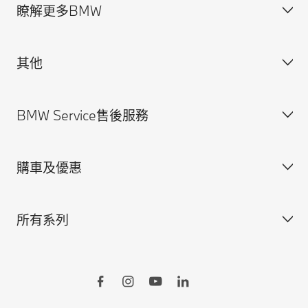
瞭解更多BMW
其他
獲得BMW最新消息
聯絡我們
BMW Service售後服務
規格配備表
法律聲明與Cookie政策
尋找經銷商
安全駕馭資訊
購車及優惠
預約賞車
BMW Service售後服務概覽
BMW原廠零件
所有系列
BMW原廠加裝品
訂製您的BMW
BMW ConnectedDrive智慧互聯駕駛
所有車型
BMW Yours多元智選
BMW X系列
Online Shop線上訂車
BMW 7系列