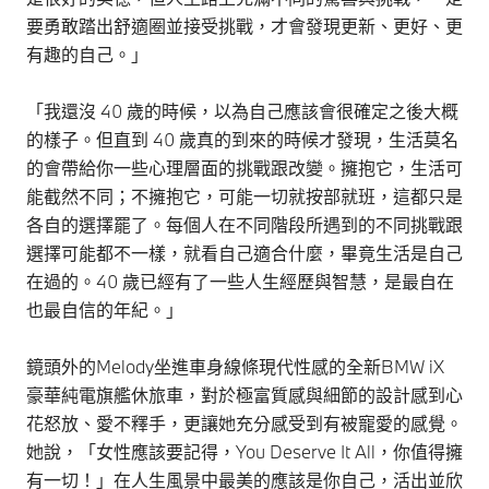
要勇敢踏出舒適圈並接受挑戰，才會發現更新、更好、更
有趣的自己。」
「我還沒 40 歲的時候，以為自己應該會很確定之後大概
的樣子。但直到 40 歲真的到來的時候才發現，生活莫名
的會帶給你一些心理層面的挑戰跟改變。擁抱它，生活可
能截然不同；不擁抱它，可能一切就按部就班，這都只是
各自的選擇罷了。每個人在不同階段所遇到的不同挑戰跟
選擇可能都不一樣，就看自己適合什麼，畢竟生活是自己
在過的。40 歲已經有了一些人生經歷與智慧，是最自在
也最自信的年紀。」
鏡頭外的Melody坐進車身線條現代性感的全新BMW iX
豪華純電旗艦休旅車，對於極富質感與細節的設計感到心
花怒放、愛不釋手，更讓她充分感受到有被寵愛的感覺。
她說，「女性應該要記得，You Deserve It All，你值得擁
有一切！」在人生風景中最美的應該是你自己，活出並欣