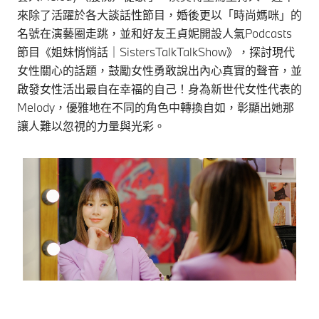
來除了活躍於各大談話性節目，婚後更以「時尚媽咪」的
名號在演藝圈走跳，並和好友王貞妮開設人氣Podcasts
節目《姐妹悄悄話｜SistersTalkTalkShow》，探討現代
女性關心的話題，鼓勵女性勇敢說出內心真實的聲音，並
啟發女性活出最自在幸福的自己！身為新世代女性代表的
Melody，優雅地在不同的角色中轉換自如，彰顯出她那
讓人難以忽視的力量與光彩。