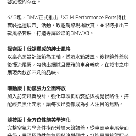
容忽視的存在。
4/13起，BMW正式推出「X3 M Performance Parts特仕
套裝巡迴展示」活動，敬邀親臨現場欣賞，並限時推出三
款風格套裝，打造專屬於您的BMW X3。
探索版｜低調質感的紳士風格
以高亮黑設計細節為主軸，透過水箱護罩、後視鏡外蓋與
後擾流尾翼，勾勒出細膩且優雅的車身輪廓，在城市之中
展現內斂卻不凡的品味。
曜動版｜動感張力全面釋放
加入前定風翼設計，強化車頭低趴姿態與視覺侵略性，搭
配經典黑化元素，讓每次出發都成為引人注目的焦點。
競技版｜全方位性能美學進化
完整空氣力學套件搭配芳綸天線飾蓋，從車頭至車尾全面
升級，展現極致性能氛圍與強烈個性，打造專屬於駕馭者