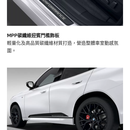
MPP碳纖維迎賓門檻飾板
輕量化及高品質碳纖維材質打造，營造整體車室動感氛
圍。