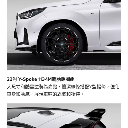
22吋 Y-Spoke 1134M輪胎鋁圈組
大尺寸和酷黑塗裝為亮點，簡潔線條搭配Y型幅條，強化
車身和動感，展現車輛的霸氣和獨特。