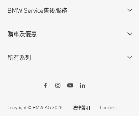
BMW Service售後服務
規格配備表
法律聲明與Cookie政策
尋找經銷商
安全駕馭資訊
購車及優惠
預約賞車
BMW Service售後服務概覽
BMW原廠零件
所有系列
BMW原廠加裝品
訂製您的BMW
BMW ConnectedDrive智慧互聯駕駛
所有車型
BMW Yours多元智選
BMW X系列
Online Shop線上訂車
BMW 7系列
生活精品線上購物
BMW 5系列
Copyright © BMW AG 2026
法律聲明
Cookies
原廠認證中古車
BMW 4系列
購車禮遇
BMW 3系列