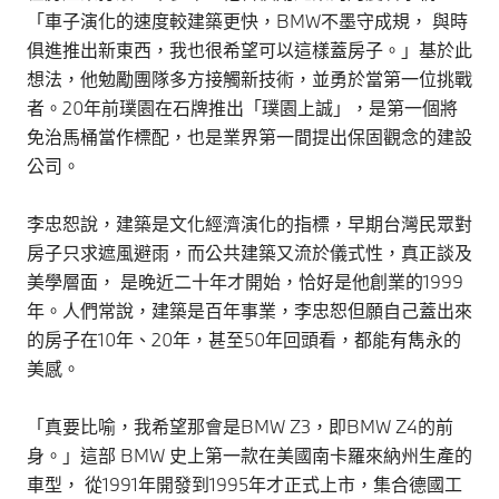
「車子演化的速度較建築更快，BMW不墨守成規， 與時
俱進推出新東西，我也很希望可以這樣蓋房子。」基於此
想法，他勉勵團隊多方接觸新技術，並勇於當第一位挑戰
者。20年前璞園在石牌推出「璞園上誠」，是第一個將
免治馬桶當作標配，也是業界第一間提出保固觀念的建設
公司。
李忠恕說，建築是文化經濟演化的指標，早期台灣民眾對
房子只求遮風避雨，而公共建築又流於儀式性，真正談及
美學層面， 是晚近二十年才開始，恰好是他創業的1999
年。人們常說，建築是百年事業，李忠恕但願自己蓋出來
的房子在10年、20年，甚至50年回頭看，都能有雋永的
美感。
「真要比喻，我希望那會是BMW Z3，即BMW Z4的前
身。」這部 BMW 史上第一款在美國南卡羅來納州生產的
車型， 從1991年開發到1995年才正式上市，集合德國工