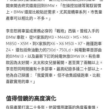
開來開去終究還是回到BMW，「在操控加速等駕馭習慣
上，BMW 還是比較貼近需求，尤其是轎車系列，市售量
產車可以相比的，不多。」
李忠恕將車當成業務必穿的「戰袍」西裝，曾經入手的
BMW 車款， 從M家族的M3、M440i、M5、M6、
M850、X5M，到X家族的X6、X6 M50i、X7、敞篷跑車
Z4， 還包括柴油動力的730d、750Ld、純電動車首部曲
的BMW i3，以及最新下訂的純電休旅BMW iX。有些車
款因為太好開，太太和女兒搶著開，甚至買了兩輛以上。
李忠恕同時間擁有十多部車，最高紀錄多達二十部以上，
他為自己辯護：「我愛買車， 但不收集超級跑車，比較
喜歡實用的車。」
值得借鏡的高度演化
在房產業打滾二十多年，他習慣用建築的角度看事情，