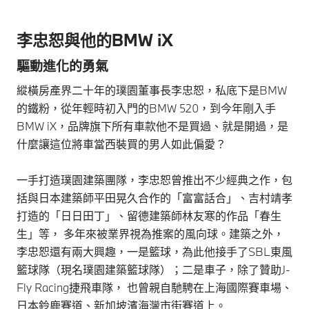
李忠恕與他的BMW iX
驅動進化的勇氣
縱橫房產界二十年的璞園董事長李忠恕，私底下是BMW
的鐵粉，從年輕時初入門的BMW 520，到今年剛入手
BMW iX，品牌旗下所有車款他不是買過、就是開過，是
什麼讓這位將車當西裝買的男人如此偏愛？
一手打造璞園建築團隊，李忠恕曾推出不少經典之作，包
括與日本建築師平田晃久合作的「富富話合」、吉村靖孝
打造的「日日田丁」、留德建築師林友寒的作品「春生
生」等， 多年來被業界視為推案的風向球。建築之外，
李忠恕還有兩大興趣，一是籃球，為此他接手了SBL東風
籃球隊（現名璞園建築籃球隊）；二是車子，除了贊助J-
Fly Racing捷飛車隊， 也曾親自馳騁在上海國際賽車場、
日本鈴鹿賽道、新加坡濱海灣市街賽道上。