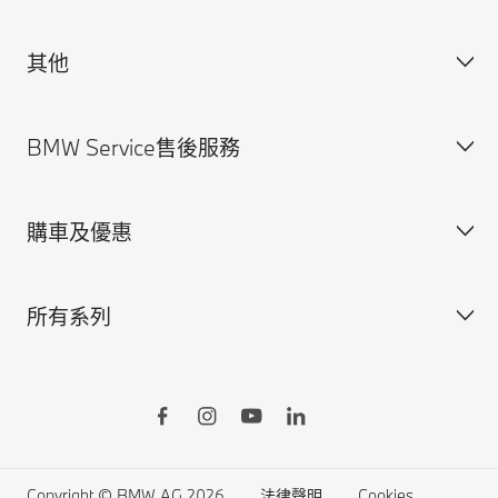
其他
獲得BMW最新消息
聯絡我們
BMW Service售後服務
規格配備表
法律聲明與Cookie政策
尋找經銷商
安全駕馭資訊
購車及優惠
預約賞車
BMW Service售後服務概覽
BMW原廠零件
所有系列
BMW原廠加裝品
訂製您的BMW
BMW ConnectedDrive智慧互聯駕駛
所有車型
BMW Yours多元智選
BMW X系列
Online Shop線上訂車
BMW 7系列
生活精品線上購物
BMW 5系列
Copyright © BMW AG 2026
法律聲明
Cookies