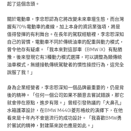
起了這個念頭。
關於電動車，李忠恕認為它將改變未來車壇生態，而台灣
握有70%電動車的產線，加上本身的資訊業強項，將是
值得發揮的有利舞台。在長年的駕馭經驗裡，李忠恕深知
自己的習慣，電動車不同於傳統油車的配重與動力模式，
曾令他存有疑慮。「我本來對這部車（BMW iX）有點猶
豫，後來發現它有3種動力模式選擇，可以調整為類傳統
油車模式，無縫接軌傳統駕駛者的慣性操控行為，這完全
說服了我！」
身為企業經營者，李忠恕深知一個品牌最重要的，仍是背
後的精神。「任何一個公司如果不願意去嘗試錯誤，那它
就會停在原點，進步有限。」曾經引發熱議的「大鼻孔」
水箱護罩設計，在BMW M440i菱形格紋的演繹下，在他
看來是十年內不會退流行的成功設計。「我喜歡BMW勇
於嘗試的精神，對建築來說也應是如此。」