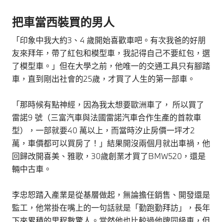
把車當西裝買的男人
「印象中我大約3、4 歲開始喜歡車吧。有次我爸的好朋
友來拜年，帶了紅包和模型車，我記得自己不要紅包，選
了模型車。」但在大學之前，他唯一的交通工具只有腳踏
車，直到剛出社會的25歲，才買了人生的第一部車。
「那時候有點神經，因為我太想要歐洲車了， 所以買了
雷諾9 號（三富汽車與法國雷諾汽車合作生產的首款車
型），一部就要40 萬以上，而當時汐止房價一坪才2
萬，車價都可以買房了！」結果開沒兩個月就出車禍，他
回歸改開喜美、雅歌，30歲創業才買了BMW520，還是
輛中古車。
李忠恕踏入產業是從基層做起，無論擔任銷售、開發還是
監工，他常掛在嘴上的一句話就是「勤跑勤拜訪」，長年
下來累積的里程數驚人。當然他也比較過他牌同級車，但