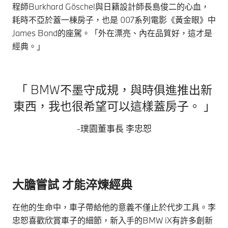
程師Burkhard Göschel與日籍設計師長島俊二的心血，
耗時不亞於蓋一棟房子，也是 007系列電影《黃金眼》中
James Bond的座駕。「外在漂亮、內在品質好，這才是
經典。」
「 BMW不墨守成規，與時俱進推出新
東西，我也很希望可以這樣蓋房子。 」
-璞園董事長 李忠恕
大膽嘗試 才能淬煉經典
在他的生命中，車子帶給他的意義不僅止於代步工具。李
忠恕喜歡欣賞車子的細節，新入手的BMW iX有許多創新