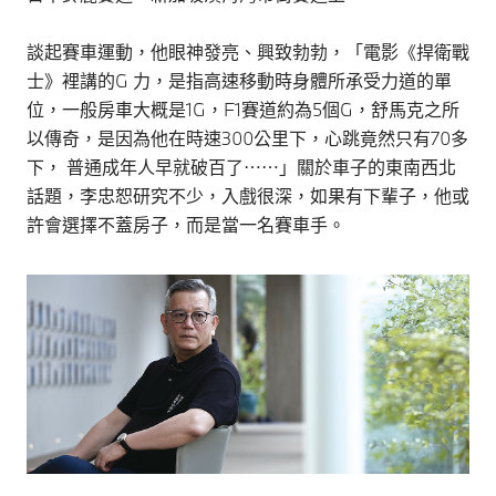
談起賽車運動，他眼神發亮、興致勃勃，「電影《捍衛戰
士》裡講的G 力，是指高速移動時身體所承受力道的單
位，一般房車大概是1G，F1賽道約為5個G，舒馬克之所
以傳奇，是因為他在時速300公里下，心跳竟然只有70多
下， 普通成年人早就破百了⋯⋯」關於車子的東南西北
話題，李忠恕研究不少，入戲很深，如果有下輩子，他或
許會選擇不蓋房子，而是當一名賽車手。