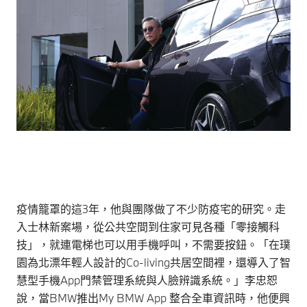
疫情籠罩的這3年，他與團隊做了不少防疫宅的研究。走
入士林新案場，從公共空間到住家可見各種「零接觸科
技」，就連電梯也可以用手機呼叫，不需要按鈕。「在璞
園為北漂年輕人設計的Co-living共居空間裡，還導入了智
慧型手機App門禁管理系統與人臉辨識系統。」李忠恕
說，當BMW推出My BMW App 整合全車資訊時，他便興