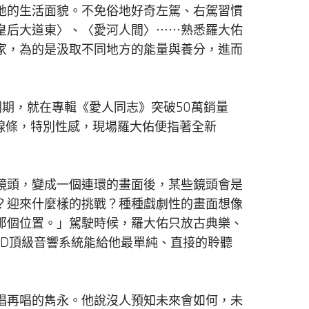
地的生活面貌。不免俗地好奇左駕、右駕習慣
皇后大道東〉、〈愛河人間〉⋯⋯熟悉羅大佑
家，為的是汲取不同地方的能量與養分，進而
衝刺期，就在專輯《愛人同志》突破50萬銷量
的線條，特別性感，現場羅大佑便指著全新
鏡頭，變成一個連環的畫面後，某些鏡頭會是
？迎來什麼樣的挑戰？種種戲劇性的畫面想像
那個位置。」駕駛時候，羅大佑只放古典樂、
浸式4D頂級音響系統能給他最單純、直接的聆聽
唱再唱的雋永。他說沒人預知未來會如何，未