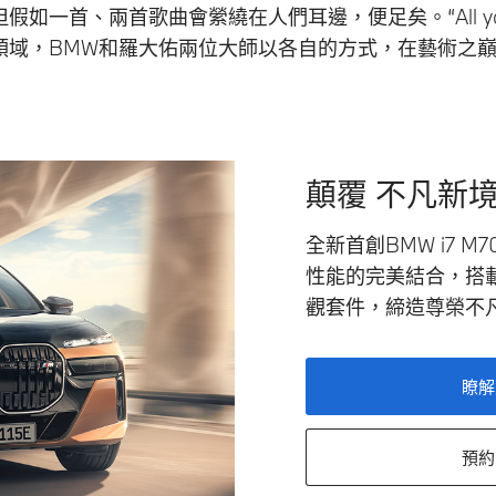
一首、兩首歌曲會縈繞在人們耳邊，便足矣。“All you 
領域，BMW和羅大佑兩位大師以各自的方式，在藝術之
顛覆 不凡新
全新首創BMW i7 M
性能的完美結合，搭載專屬
觀套件，締造尊榮不
瞭解
預約