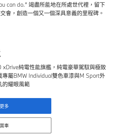
can do.” 竭盡所能地在所處世代裡，留下
巔交會，創造一個又一個深具意義的里程碑。
境
70 xDrive純電性能旗艦，純電豪華駕馭與極致
BMW Individual雙色車漆與M Sport外
凡的耀眼風範
更多
賞車