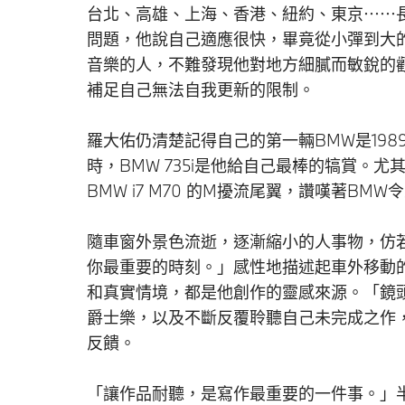
台北、高雄、上海、香港、紐約、東京⋯⋯
問題，他說自己適應很快，畢竟從小彈到大
音樂的人，不難發現他對地方細膩而敏銳的
補足自己無法自我更新的限制。
羅大佑仍清楚記得自己的第一輛BMW是198
時，BMW 735i是他給自己最棒的犒賞。
BMW i7 M70 的M擾流尾翼，讚嘆著BM
隨車窗外景色流逝，逐漸縮小的人事物，仿
你最重要的時刻。」感性地描述起車外移動
和真實情境，都是他創作的靈感來源。「鏡
爵士樂，以及不斷反覆聆聽自己未完成之作，在無
反饋。
「讓作品耐聽，是寫作最重要的一件事。」