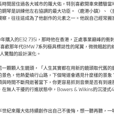
長時間居住過各大城市的羅大佑，特別喜歡開車來體驗當
的鋼琴是訓練他左右協調的最大功臣。〈鹿港小鎮〉、〈
觀察，往往這成為了他創作的元素之一。他說自己經常搬
9年購入的E32 735i，那時他在香港，正處事業巔峰的
尤其喜歡那年代BMW 7系列極具標誌性的尾翼，微微翹起
W令人驚豔的設計演化。
若一顆顆人生鏡頭，「人生其實都在用新的鏡頭取代舊的
的景色，他熱愛繞行山路，下個彎道會遇見什麼樣的景象
頭與時間不斷飛逝著當下，你更容易抓到音樂是否有到達
人干擾的行進狀態中，Bowers & Wilkins的沉
半世紀來羅大佑持續創作出自己不後悔，想一聽再聽，一