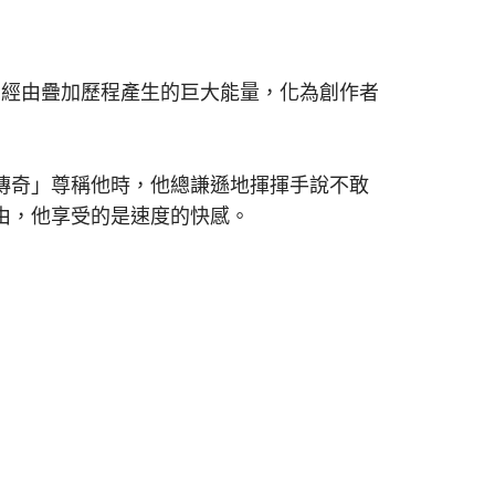
，經由疊加歷程產生的巨大能量，化為創作者
傳奇」尊稱他時，他總謙遜地揮揮手說不敢
由，他享受的是速度的快感。