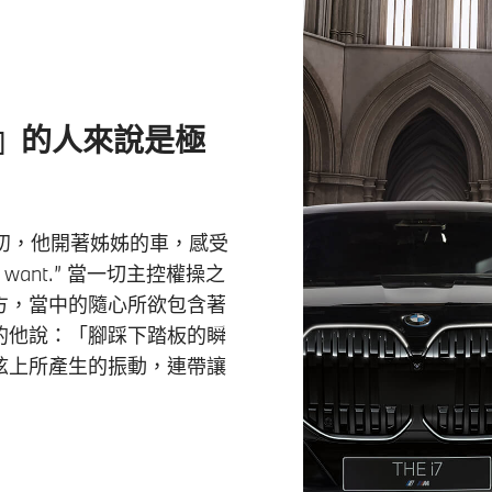
』的人來說是極
年初，他開著姊姊的車，感受
 want.” 當一切主控權操之
方，當中的隨心所欲包含著
的他說：「腳踩下踏板的瞬
弦上所產生的振動，連帶讓