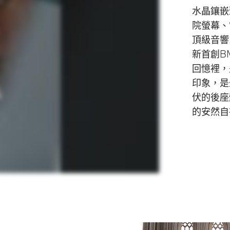
水晶鑲嵌
院螢幕、電
頂級音響
新首創B
回憶裡，
印象，是
伏的後座
的安然自