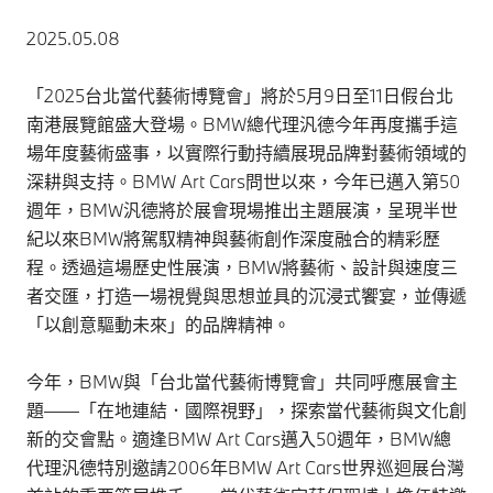
2025.05.08
「2025台北當代藝術博覽會」將於5月9日至11日假台北
南港展覽館盛大登場。BMW總代理汎德今年再度攜手這
場年度藝術盛事，以實際行動持續展現品牌對藝術領域的
深耕與支持。BMW Art Cars問世以來，今年已邁入第50
週年，BMW汎德將於展會現場推出主題展演，呈現半世
紀以來BMW將駕馭精神與藝術創作深度融合的精彩歷
程。透過這場歷史性展演，BMW將藝術、設計與速度三
者交匯，打造一場視覺與思想並具的沉浸式饗宴，並傳遞
「以創意驅動未來」的品牌精神。
今年，BMW與「台北當代藝術博覽會」共同呼應展會主
題——「在地連結．國際視野」，探索當代藝術與文化創
新的交會點。適逢BMW Art Cars邁入50週年，BMW總
代理汎德特別邀請2006年BMW Art Cars世界巡迴展台灣