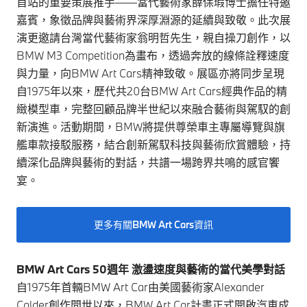
首站的重要策展推手——當代藝術家薛保瑕博士擔任特邀
嘉賓，象徵品牌與藝術界深厚淵源的延續與致敬。此次展
演更邀請台灣當代藝術家翁明哲先生，親自操刀創作，以
BMW M3 Competition為畫布，透過奔放的線條詮釋速度
與力量，向BMW Art Cars精神致敬。展區亦將同步呈現
自1975年以來，歷代共20台BMW Art Cars經典作品的精
緻模型車，完整回顧品牌半世紀以來融合藝術與駕馭的創
新演進。活動期間，BMW將提供尊榮車主專屬導覽與旗
艦車款接駁服務，結合創新駕馭科技與藝術欣賞體驗，持
續深化品牌與藝術的對話，共譜一場跨界共鳴的感官饗
宴。
更多有關BMW Art Cars資訊
BMW Art Cars 50週年 激盪速度與藝術的當代美學對話
自1975年首輛BMW Art Car由美國藝術家Alexander
Calder創作問世以來，BMW Art Car計畫正式開啟汽車成