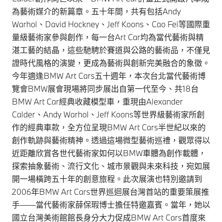
為藝術媒介的新篇章。五十年間，共有包括Andy
Warhol、David Hockney、Jeff Koons、Cao Fei等國際重
量級藝術家參與創作，每一台Art Car均為當代藝術與精
湛工藝的結晶，這些馳騁於賽道與公路的藝術品，不僅見
證時代風格的演變，更成為藝術與創新完美融合的象徵。
今年適逢BMW Art Cars五十週年，本次台北當代藝術博
覽會BMW展會現場將同步展出自第一代至今、共18台
BMW Art Car經典收藏模型車，重現由Alexander
Calder、Andy Warhol、Jeff Koons等世界級藝術家所創
作的經典車款，全方位呈現BMW Art Cars半世紀以來的
創作軌跡與藝術精神。透過這場微型藝術巡禮，觀眾得以
近距離欣賞各世代藝術家如何以BMW車體為創作載體，
探索抽象藝術、流行文化、城市景觀與未來科技，宛如展
開一場橫跨五十年的創意旅程。此次展演也特別邀請到
2006年BMW Art Cars世界巡迴展台灣首站的重要策展推
手——當代藝術家薛保瑕博士擔任特邀嘉賓。當年，她以
國立台灣美術館館長身分大力促成BMW Art Cars首度來