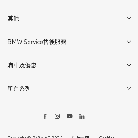
其他
獲得BMW最新消息
聯絡我們
BMW Service售後服務
規格配備表
法律聲明與Cookie政策
尋找經銷商
安全駕馭資訊
購車及優惠
預約賞車
BMW Service售後服務概覽
BMW原廠零件
所有系列
BMW原廠加裝品
訂製您的BMW
BMW ConnectedDrive智慧互聯駕駛
所有車型
BMW Yours多元智選
BMW X系列
Online Shop線上訂車
BMW 7系列
生活精品線上購物
BMW 5系列