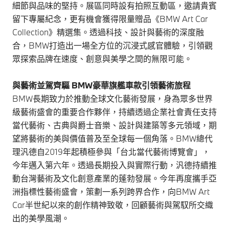
細節與品味的堅持。展區同時設有拍照互動區，邀請貴賓
留下專屬紀念，更有機會獲得限量贈品《BMW Art Car
Collection》精選集。透過科技、設計與藝術的深度融
合，BMW打造出一場全方位的沉浸式感官體驗，引領觀
眾探索品牌在速度、創意與美學之間的無限可能。
與藝術並駕齊驅 BMW豪華旗艦車款引領藝術旅程
BMW長期致力於推動全球文化藝術發展，身為眾多世界
級藝術盛會的重要合作夥伴，持續透過企業社會責任支持
當代藝術、古典與爵士音樂、設計與建築等多元領域，期
望將藝術的美與價值普及至全球每一個角落。BMW總代
理汎德自2019年起積極參與「台北當代藝術博覽會」，
今年邁入第六年。透過長期投入與實際行動，汎德持續推
動台灣藝術及文化創意產業的蓬勃發展。今年再度攜手亞
洲指標性藝術盛會，策劃一系列跨界合作，向BMW Art
Car半世紀以來的創作精神致敬，回顧藝術與駕馭所交織
出的美學風潮。