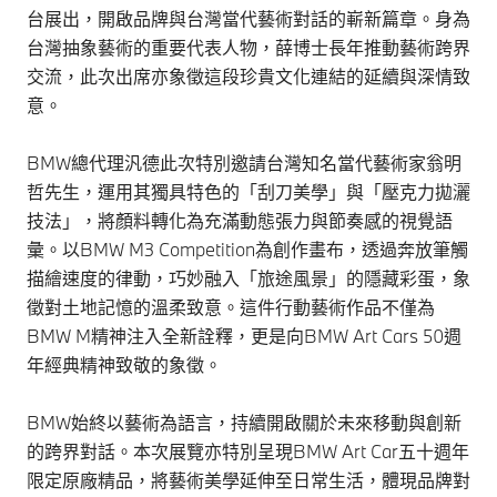
台展出，開啟品牌與台灣當代藝術對話的嶄新篇章。身為
台灣抽象藝術的重要代表人物，薛博士長年推動藝術跨界
交流，此次出席亦象徵這段珍貴文化連結的延續與深情致
意。
BMW總代理汎德此次特別邀請台灣知名當代藝術家翁明
哲先生，運用其獨具特色的「刮刀美學」與「壓克力拋灑
技法」，將顏料轉化為充滿動態張力與節奏感的視覺語
彙。以BMW M3 Competition為創作畫布，透過奔放筆觸
描繪速度的律動，巧妙融入「旅途風景」的隱藏彩蛋，象
徵對土地記憶的溫柔致意。這件行動藝術作品不僅為
BMW M精神注入全新詮釋，更是向BMW Art Cars 50週
年經典精神致敬的象徵。
BMW始終以藝術為語言，持續開啟關於未來移動與創新
的跨界對話。本次展覽亦特別呈現BMW Art Car五十週年
限定原廠精品，將藝術美學延伸至日常生活，體現品牌對