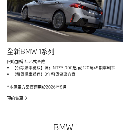
全新BMW 1系列
全
限時加贈1年乙式全險
限
【分期購車禮馭】月付NT$5,900起 或 120萬48期零利率
【租賃購車禮遇】3年租賃優惠方案
*本購車方案僅適用於2026年8月
*
預約賞車
預
BMW i