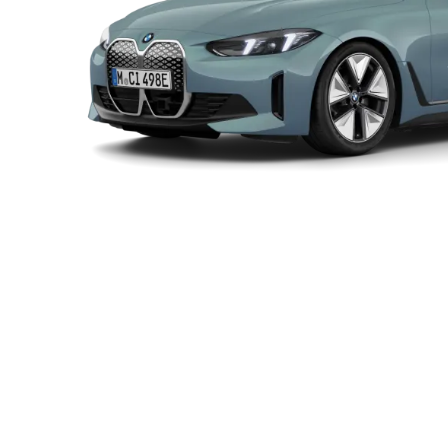
BMW
最大馬力
靜止0-100公里 / 小時加速
i4
340 匹馬力
5.6 秒
eDrive40