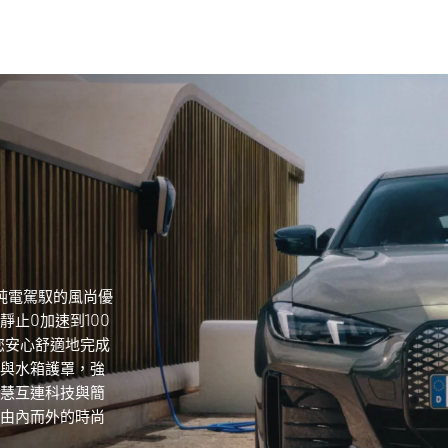
其純電駕馭的風尚優
從靜止0加速到100
您安心舒適地完成
燈與水箱護罩，強
慧互連科技與簡
由內而外的時尚