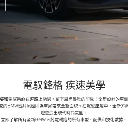
電馭鋒格 疾速美學
姿和駕馭樂趣在道路上馳騁，留下風尚優雅的印象！全新設計的車
感的BMW雷射尾燈則為車尾帶來全新面貌。在駕駛座艙中，全新方
燈營造出現代時尚氛圍。
立即了解所有全新BMW i4純電轎跑的所有車型、配備和技術數據。