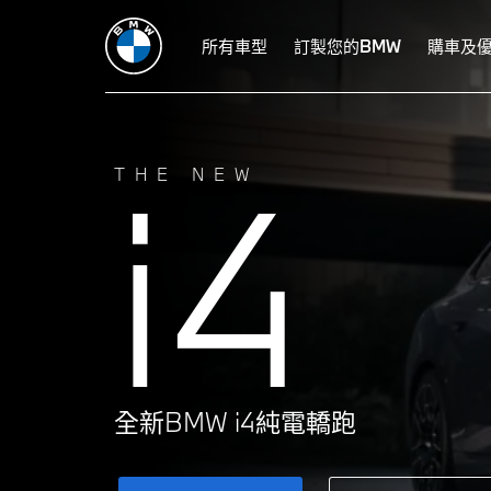
規格配備
設計
創新科技
所有車型
購車禮遇
訂製您的BMW
購車及
i4
THE NEW
全新BMW i4純電轎跑