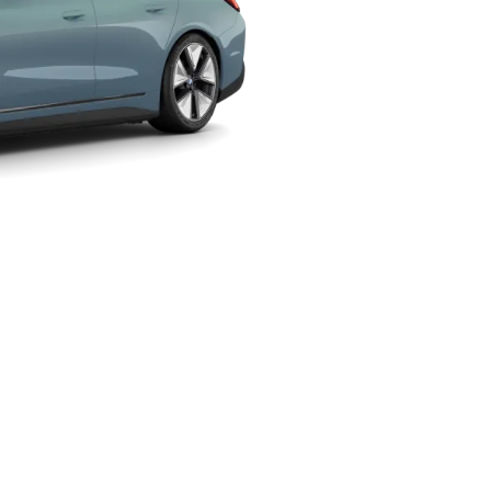
續航里程
規格配備
613 公里