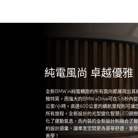
純電風尚 卓越優雅
全新BMW i4純電轎跑的所有面向都展現出
雅特質。而強大的BMW eDrive可在5.6秒內
公里/小時。高達600公里的續航里程則可讓
所有旅程。全新設計的光型變化智慧LED頭
化了運動氣息，而內裝的全新設計則融合了智
約設計語彙，讓車室空間更為豪華舒適，享受
美學！